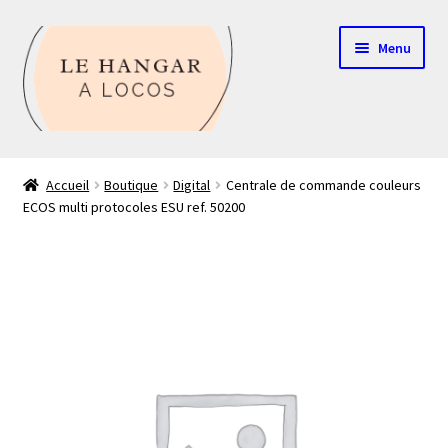
Aller
Aller
Menu
à
au
la
contenu
navigation
Contact
Accueil
Boutique
Digital
Centrale de commande couleurs
ECOS multi protocoles ESU ref. 50200
Boutique
Mon compte
Echelle HO
Echelle N
Glossaire