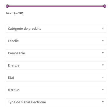
Évènements à venir
Price:
1$
—
749$
Téléchargement
Catégorie de produits
A propos
Échelle
Compagnie
Energie
Etat
Marque
Type de signal électrique