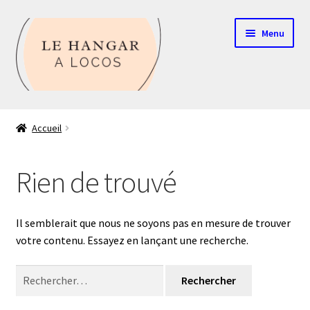
Aller
Aller
Menu
à
au
la
contenu
navigation
Contact
Accueil
Boutique
Rien de trouvé
Mon compte
Echelle HO
Il semblerait que nous ne soyons pas en mesure de trouver
votre contenu. Essayez en lançant une recherche.
Echelle N
Rechercher :
Glossaire