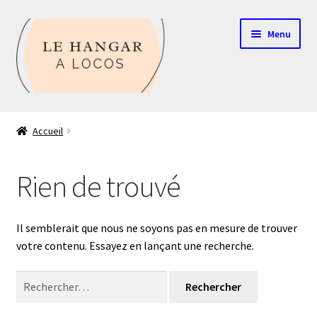
Aller
Aller
Menu
à
au
la
contenu
navigation
Contact
Accueil
Boutique
Rien de trouvé
Mon compte
Echelle HO
Il semblerait que nous ne soyons pas en mesure de trouver
votre contenu. Essayez en lançant une recherche.
Echelle N
Rechercher :
Glossaire