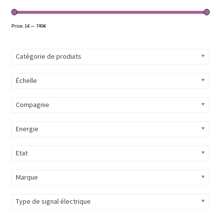
Évènements à venir
Price:
1€
—
749€
Téléchargement
Catégorie de produits
A propos
Échelle
Compagnie
Energie
Etat
Marque
Type de signal électrique