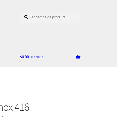
Recherche
Recherche
pour :
$
0.00
0 article
nox 416