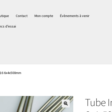
utique
Contact
Mon compte
Évènements à venir
ncs d’essai
416 6x4x500mm
Tube I
🔍