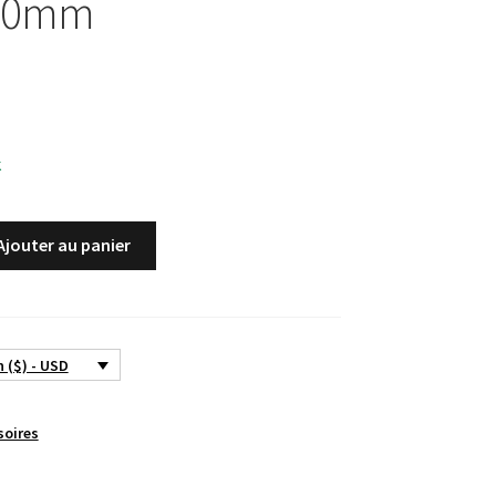
00mm
k
Ajouter au panier
 ($) - USD
soires