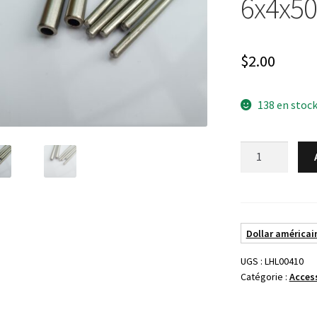
6x4x5
$
2.00
138 en stoc
quantité
de
Tube
Inox
416
Dollar américain
6x4x500mm
UGS :
LHL00410
Catégorie :
Acces