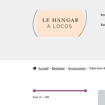
Aller
Aller
Bo
à
au
la
contenu
Ba
navigation
Accueil
Boutique
Accessoires
Tube Inox 
Price:
1$
—
749$