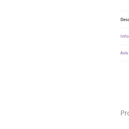
Desc
Inf
Avis
Pr