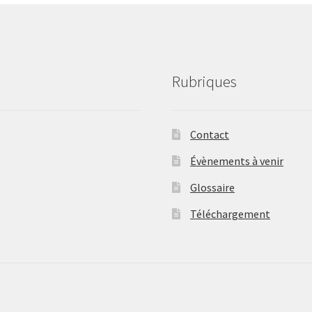
s
la
p
d
p
Rubriques
Contact
Évènements à venir
Glossaire
Téléchargement