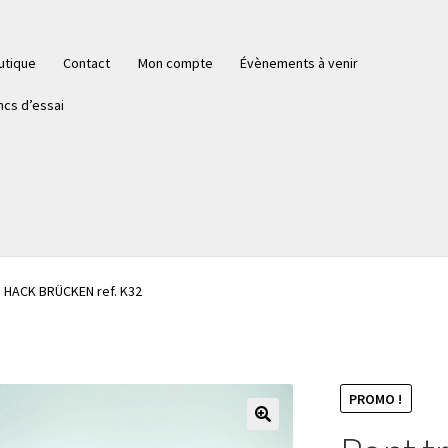
utique
Contact
Mon compte
Évènements à venir
ncs d’essai
is HACK BRÜCKEN ref. K32
PROMO !
🔍