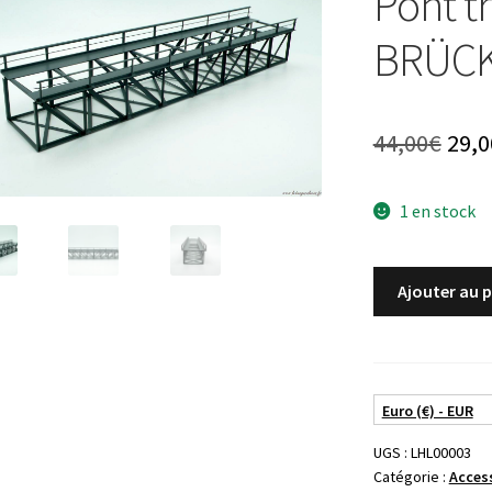
Pont tr
BRÜCKE
Le
44,00
€
29,0
prix
1 en stock
initi
était
quantité
Ajouter au 
44,0
de
Pont
treillis
HACK
Euro (€) - EUR
BRÜCKEN
ref.
UGS :
LHL00003
K32
Catégorie :
Acces