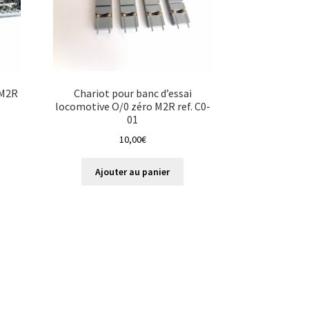
 M2R
Chariot pour banc d’essai
locomotive O/0 zéro M2R ref. C0-
01
10,00
€
e
Ajouter au panier
roduit
€
lusieurs
0€
ariations.
es
ptions
euvent
tre
hoisies