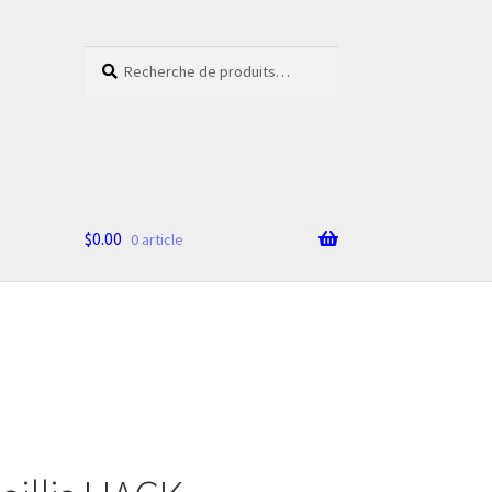
Recherche
Recherche
pour :
$
0.00
0 article