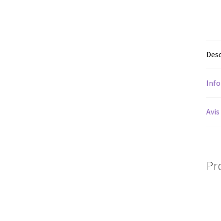
Desc
Inf
Avis
Pr