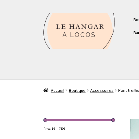
Aller
Aller
Bo
à
au
la
contenu
Ba
navigation
Accueil
Boutique
Accessoires
Pont treill
Price:
1€
—
749€