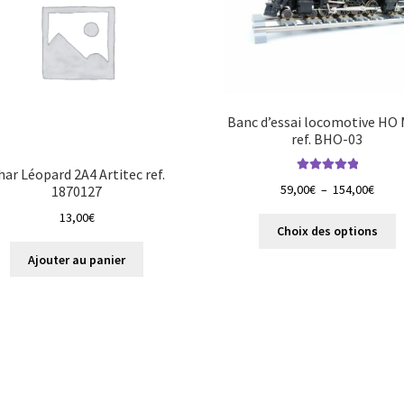
Banc d’essai locomotive HO
ref. BHO-03
har Léopard 2A4 Artitec ref.
Note
5.00
sur
Plage
59,00
€
–
154,00
€
1870127
5
de
13,00
€
C
prix :
Choix des options
p
59,00
Ajouter au panier
a
à
p
154,0
v
L
o
p
ê
c