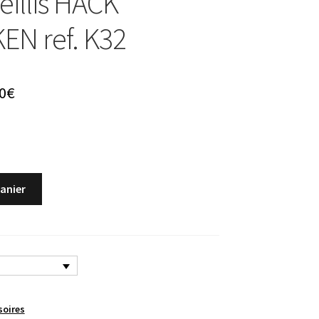
eillis HACK
N ref. K32
Le
0
€
prix
al
actuel
 :
est :
panier
0€.
29,00€.
soires