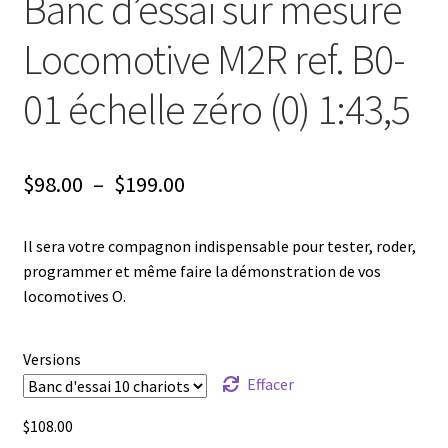
Banc d’essai sur mesure
Locomotive M2R ref. B0-
01 échelle zéro (0) 1:43,5
Plage
$
98.00
–
$
199.00
de
Il sera votre compagnon indispensable pour tester, roder,
prix :
programmer et même faire la démonstration de vos
$98.00
locomotives O.
à
$199.00
Versions
Effacer
$
108.00