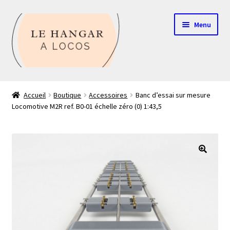
Aller
Aller
Menu
à
au
la
contenu
navigation
Contact
Accueil
Boutique
Accessoires
Banc d’essai sur mesure
Locomotive M2R ref. B0-01 échelle zéro (0) 1:43,5
Boutique
Mon compte
Echelle HO
🔍
Echelle N
Glossaire