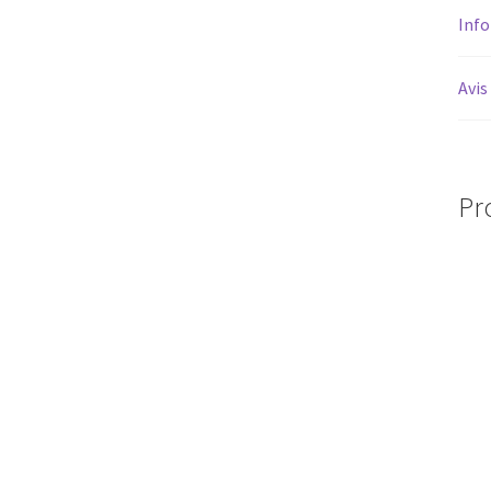
Inf
Avis
Pr