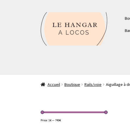
Aller
Aller
Bo
à
au
la
contenu
Ba
navigation
Accueil
Boutique
Rails/voie
Aiguillage à 
Price:
1€
—
749€