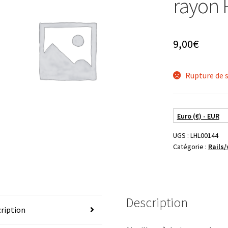
rayon 
9,00
€
Rupture de 
Euro (€) - EUR
UGS :
LHL00144
Catégorie :
Rails/
Description
ription