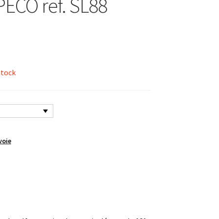
PECO ref. SL88
stock
voie