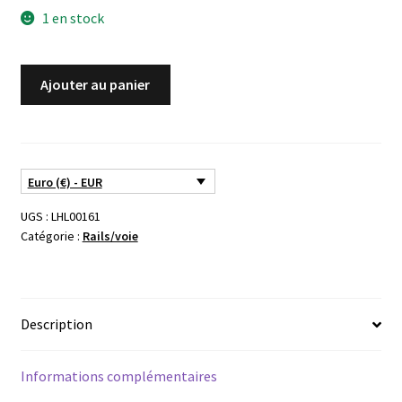
1 en stock
quantité
Ajouter au panier
de
Aiguillage
enroulé
à
Euro (€) - EUR
droite
ROCO
UGS :
LHL00161
ref.
Catégorie :
Rails/voie
14517R
Description
Informations complémentaires