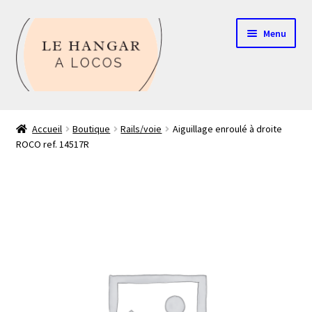
Aller
Aller
Menu
à
au
la
contenu
navigation
Contact
Accueil
Boutique
Rails/voie
Aiguillage enroulé à droite
ROCO ref. 14517R
Boutique
Mon compte
Echelle HO
Echelle N
Glossaire