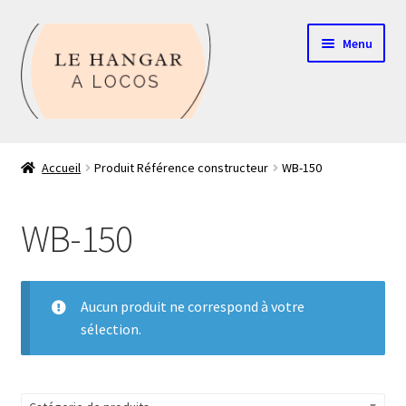
Aller
Aller
Menu
à
au
la
contenu
navigation
Contact
Accueil
Produit Référence constructeur
WB-150
Boutique
WB-150
Mon compte
Echelle HO
Aucun produit ne correspond à votre
sélection.
Echelle N
Glossaire