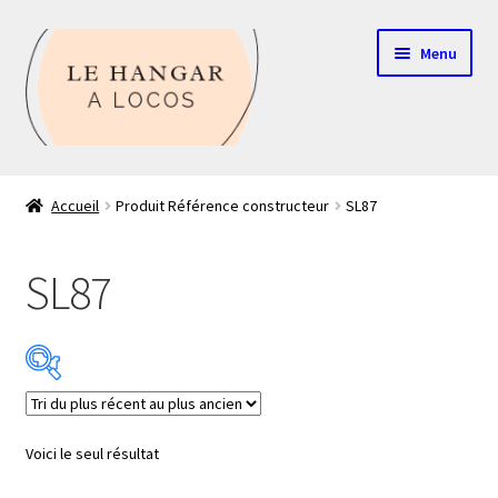
Aller
Aller
Menu
à
au
la
contenu
navigation
Contact
Accueil
Produit Référence constructeur
SL87
Boutique
SL87
Mon compte
Echelle HO
Echelle N
Catégorie de produits
Voici le seul résultat
Glossaire
Échelle