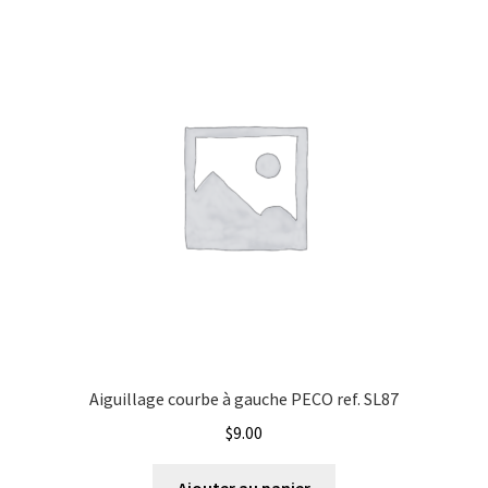
Évènements à venir
Compagnie
Téléchargement
Energie
A propos
Etat
Marque
Type de signal électrique
Aiguillage courbe à gauche PECO ref. SL87
$
9.00
Ajouter au panier