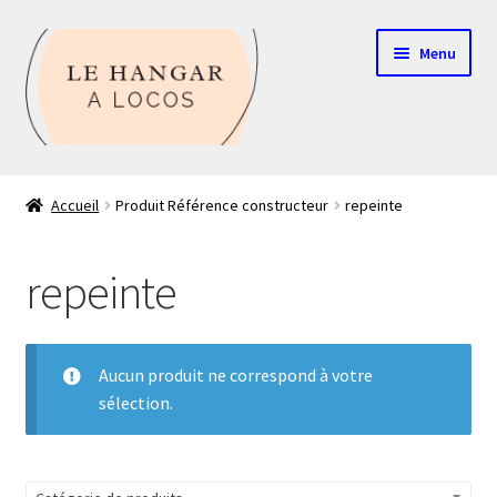
Aller
Aller
Menu
à
au
la
contenu
navigation
Contact
Accueil
Produit Référence constructeur
repeinte
Boutique
repeinte
Mon compte
Echelle HO
Aucun produit ne correspond à votre
sélection.
Echelle N
Glossaire