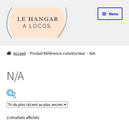
Aller
Aller
Menu
à
au
la
contenu
navigation
Contact
Accueil
Produit Référence constructeur
N/A
Boutique
N/A
Mon compte
Echelle HO
Echelle N
Catégorie de produits
Trié
2 résultats affichés
Glossaire
du
Échelle