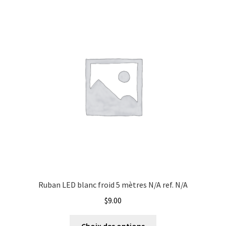
plus
récent
Évènements à venir
Compagnie
au
plus
Téléchargement
Energie
ancien
A propos
Etat
Marque
Type de signal électrique
Ruban LED blanc froid 5 mètres N/A ref. N/A
$
9.00
Ce
Choix des options