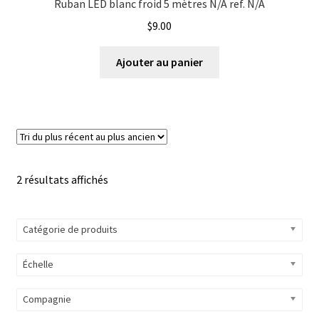
Ruban LED blanc froid 5 mètres N/A ref. N/A
$
9.00
Ajouter au panier
Trié
2 résultats affichés
du
plus
Catégorie de produits
récent
au
Échelle
plus
ancien
Compagnie