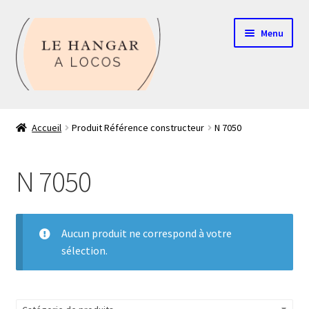
Aller
Aller
Menu
à
au
la
contenu
navigation
Contact
Accueil
Produit Référence constructeur
N 7050
Boutique
N 7050
Mon compte
Echelle HO
Aucun produit ne correspond à votre
sélection.
Echelle N
Glossaire