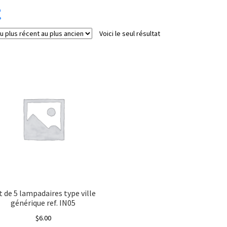
Voici le seul résultat
Catégorie de produits
Échelle
Energie
Etat
Type de signal électrique
t de 5 lampadaires type ville
générique ref. IN05
$
6.00