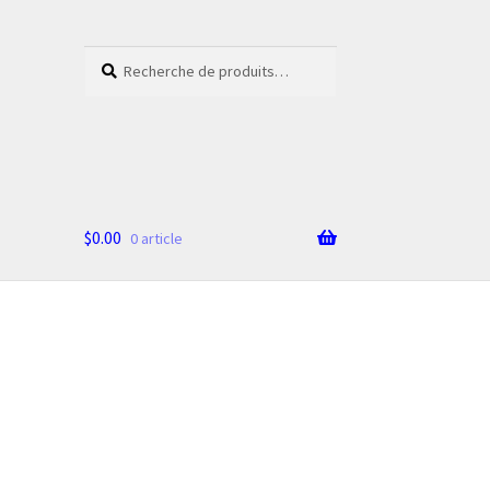
Recherche
Recherche
pour :
$
0.00
0 article