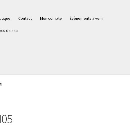
utique
Contact
Mon compte
Évènements à venir
ncs d’essai
5
N05