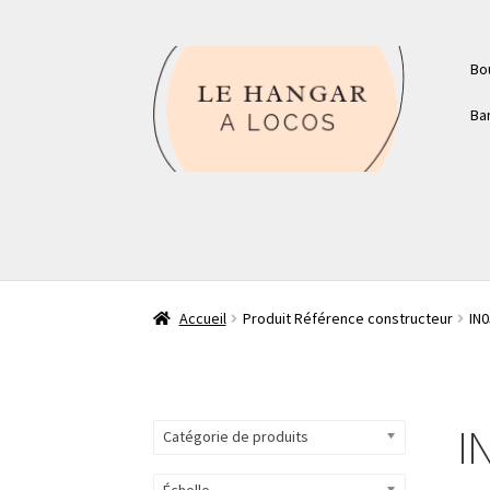
Aller
Aller
Bo
à
au
la
contenu
Ba
navigation
Accueil
Produit Référence constructeur
IN0
I
Catégorie de produits
Échelle