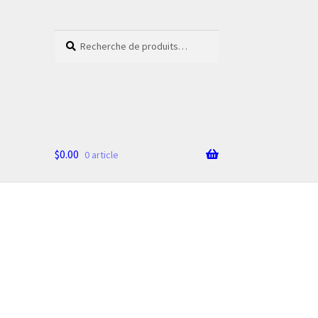
Recherche
Recherche
pour :
$
0.00
0 article