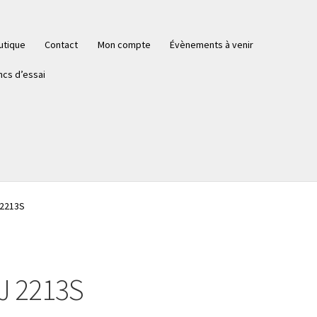
utique
Contact
Mon compte
Évènements à venir
ncs d’essai
 2213S
J 2213S