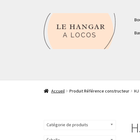
Aller
Aller
Bo
à
au
la
contenu
Ba
navigation
Accueil
Produit Référence constructeur
HJ
H
Catégorie de produits
Échelle