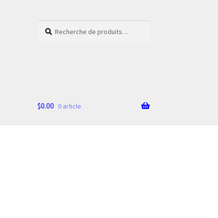
Recherche
Recherche
pour :
$
0.00
0 article