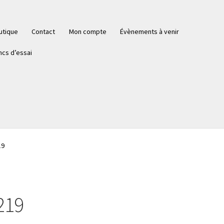
utique
Contact
Mon compte
Évènements à venir
ncs d’essai
19
219