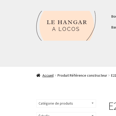
Aller
Aller
Bo
à
au
la
contenu
Ba
navigation
Accueil
Produit Référence constructeur
E2
E
Catégorie de produits
Échelle