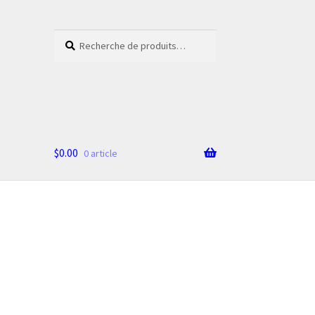
Recherche
Recherche
pour :
$
0.00
0 article