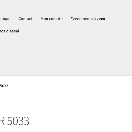
utique
Contact
Mon compte
Évènements à venir
ncs d’essai
 5033
R 5033