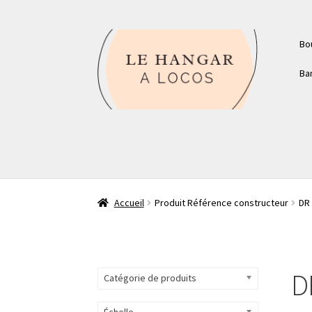
Aller
Aller
Bo
à
au
la
contenu
Ba
navigation
Accueil
Produit Référence constructeur
DR
D
Catégorie de produits
Échelle