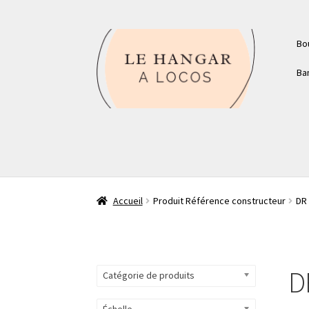
Aller
Aller
Bo
à
au
la
contenu
Ba
navigation
Accueil
Produit Référence constructeur
DR
D
Catégorie de produits
Échelle