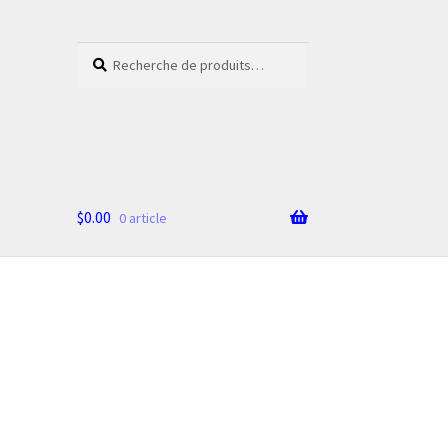
Recherche
Recherche
pour :
$
0.00
0 article