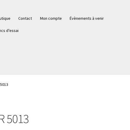
utique
Contact
Mon compte
Évènements à venir
ncs d’essai
 5013
R 5013