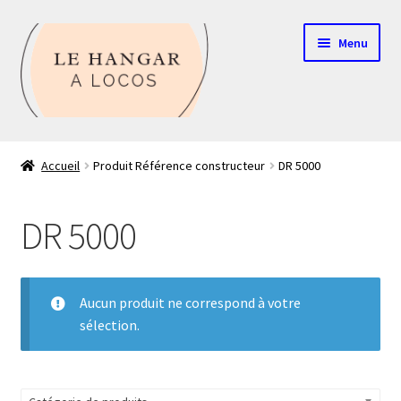
Aller
Aller
Menu
à
au
la
contenu
navigation
Contact
Accueil
Produit Référence constructeur
DR 5000
Boutique
DR 5000
Mon compte
Echelle HO
Aucun produit ne correspond à votre
sélection.
Echelle N
Glossaire