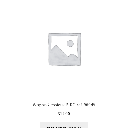
Évènements à venir
Compagnie
Téléchargement
Energie
A propos
Etat
Marque
Type de signal électrique
Wagon 2 essieux PIKO ref. 96045
$
12.00
Ajouter au panier