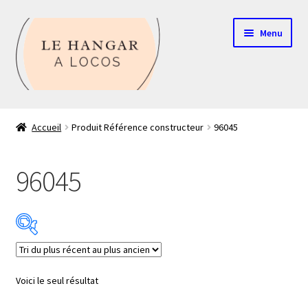
Aller
Aller
Menu
à
au
la
contenu
navigation
Contact
Accueil
Produit Référence constructeur
96045
Boutique
96045
Mon compte
Echelle HO
Echelle N
Catégorie de produits
Voici le seul résultat
Glossaire
Échelle