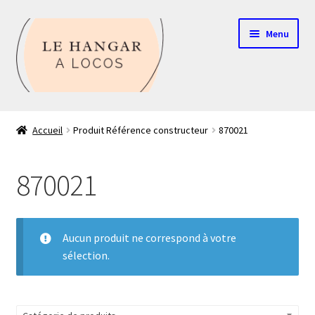
Aller
Aller
Menu
à
au
la
contenu
navigation
Contact
Accueil
Produit Référence constructeur
870021
Boutique
870021
Mon compte
Echelle HO
Aucun produit ne correspond à votre
sélection.
Echelle N
Glossaire