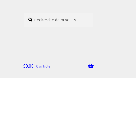
Recherche
Recherche
pour :
$
0.00
0 article