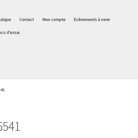
utique
Contact
Mon compte
Évènements à venir
ncs d’essai
541
6541