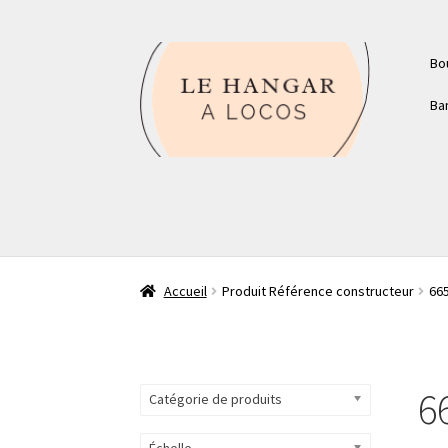
Aller
Aller
Bo
à
au
la
contenu
Ba
navigation
Accueil
Produit Référence constructeur
66
6
Catégorie de produits
Échelle