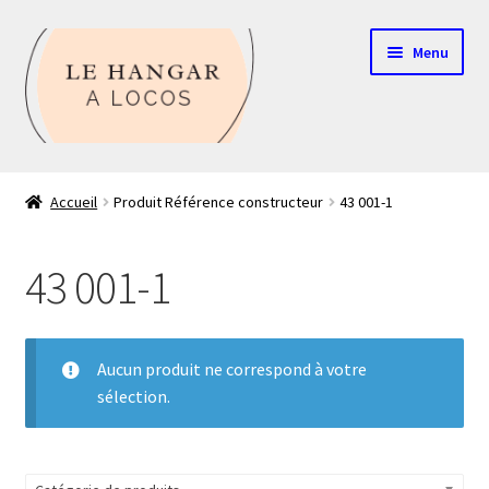
Aller
Aller
Menu
à
au
la
contenu
navigation
Contact
Accueil
Produit Référence constructeur
43 001-1
Boutique
43 001-1
Mon compte
Echelle HO
Aucun produit ne correspond à votre
sélection.
Echelle N
Glossaire