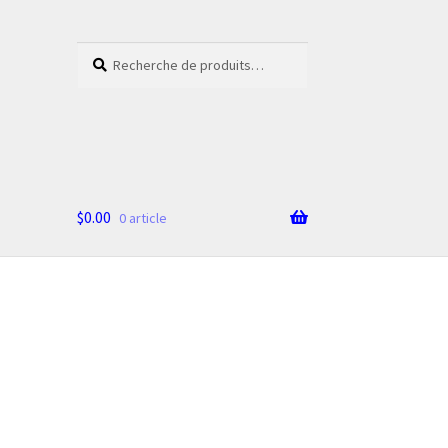
Recherche
Recherche
pour :
$
0.00
0 article