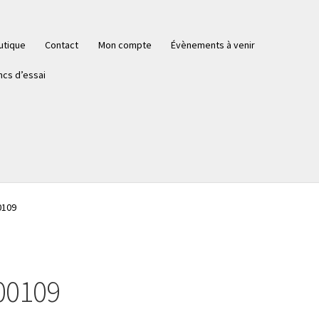
utique
Contact
Mon compte
Évènements à venir
ncs d’essai
0109
00109