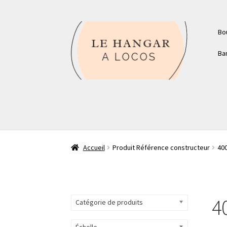
Aller
Aller
Bo
à
au
la
contenu
Ba
navigation
Accueil
Produit Référence constructeur
40
4
Catégorie de produits
Échelle