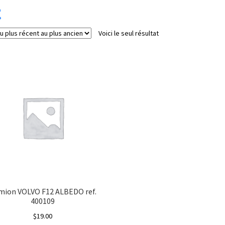
Voici le seul résultat
Catégorie de produits
Échelle
Energie
Etat
Type de signal électrique
mion VOLVO F12 ALBEDO ref.
400109
$
19.00