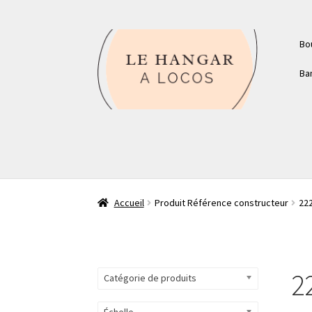
Aller
Aller
Bo
à
au
la
contenu
Ba
navigation
Accueil
Produit Référence constructeur
22
2
Catégorie de produits
Échelle