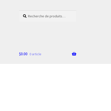
Recherche
Recherche
pour :
$
0.00
0 article