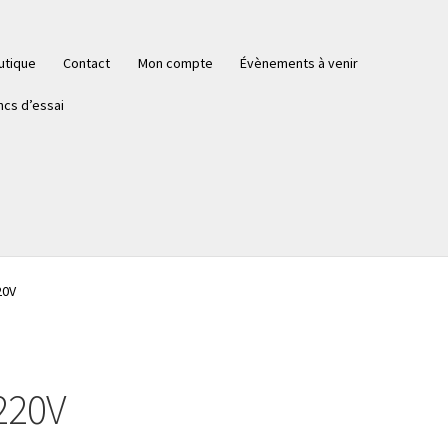
utique
Contact
Mon compte
Évènements à venir
ncs d’essai
20V
220V