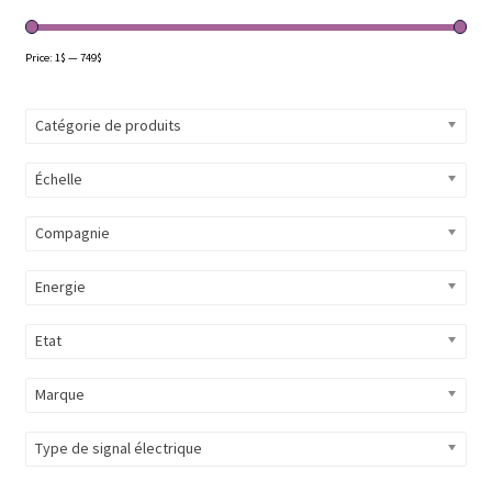
Évènements à venir
Price:
1$
—
749$
Téléchargement
Catégorie de produits
A propos
Échelle
Compagnie
Energie
Etat
Marque
Type de signal électrique