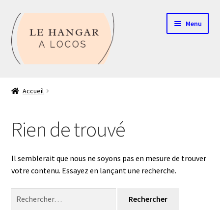
Aller
Aller
Menu
à
au
la
contenu
navigation
Contact
Accueil
Boutique
Rien de trouvé
Mon compte
Echelle HO
Il semblerait que nous ne soyons pas en mesure de trouver
votre contenu. Essayez en lançant une recherche.
Echelle N
Rechercher :
Glossaire