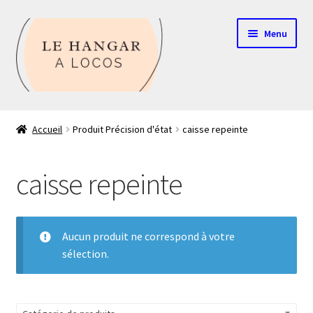
Aller
Aller
Menu
à
au
la
contenu
navigation
Contact
Accueil
Produit Précision d'état
caisse repeinte
Boutique
caisse repeinte
Mon compte
Echelle HO
Aucun produit ne correspond à votre
sélection.
Echelle N
Glossaire