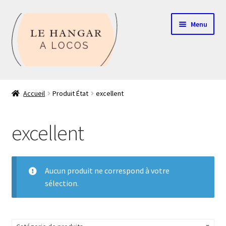
Aller
Aller
Menu
à
au
la
contenu
navigation
Contact
Accueil
Produit État
excellent
Boutique
excellent
Mon compte
Echelle HO
Aucun produit ne correspond à votre
sélection.
Echelle N
Glossaire