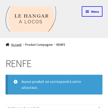
Aller
Aller
Menu
à
au
la
contenu
navigation
Contact
Accueil
Produit Compagnie
RENFE
Boutique
RENFE
Mon compte
Echelle HO
Aucun produit ne correspond à votre
sélection.
Echelle N
Glossaire