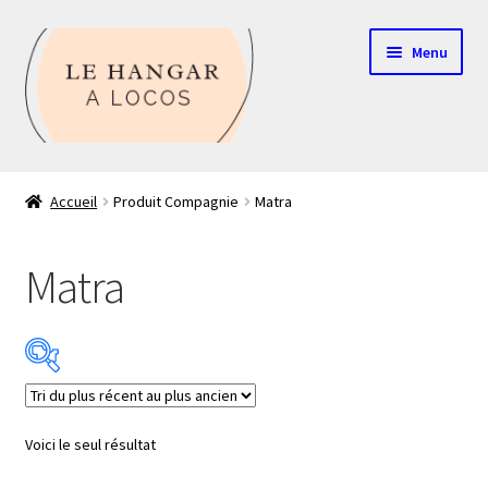
Aller
Aller
Menu
à
au
la
contenu
navigation
Contact
Accueil
Produit Compagnie
Matra
Boutique
Matra
Mon compte
Echelle HO
Echelle N
Catégorie de produits
Voici le seul résultat
Glossaire
Échelle