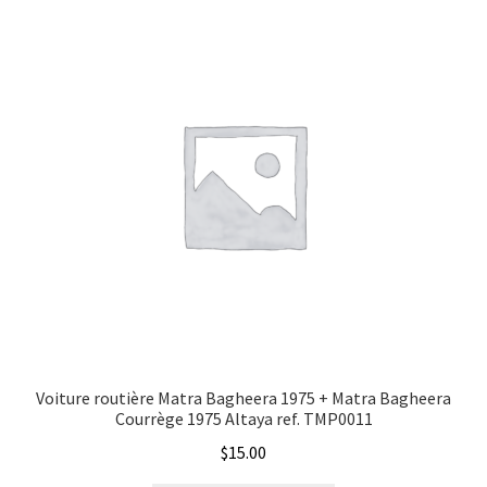
Évènements à venir
Energie
Téléchargement
Etat
A propos
Marque
Type de signal électrique
Voiture routière Matra Bagheera 1975 + Matra Bagheera
Courrège 1975 Altaya ref. TMP0011
$
15.00