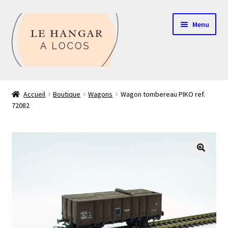
Aller
Aller
Menu
à
au
la
contenu
navigation
Contact
Accueil
Boutique
Wagons
Wagon tombereau PIKO ref.
72082
Boutique
Mon compte
Echelle HO
🔍
Echelle N
Glossaire