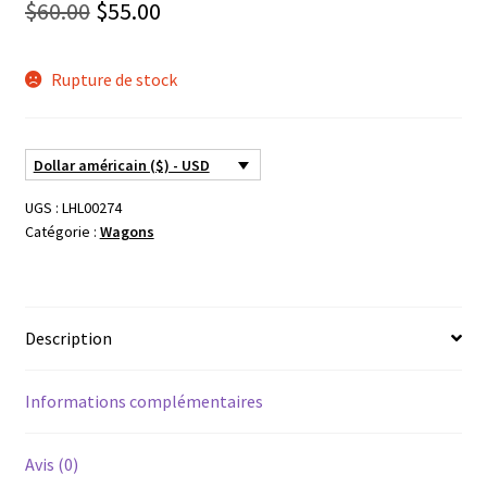
Le
Le
$
60.00
$
55.00
prix
prix
Rupture de stock
initial
actuel
était :
est :
$60.00.
$55.00.
Dollar américain ($) - USD
UGS :
LHL00274
Catégorie :
Wagons
Description
Informations complémentaires
Avis (0)