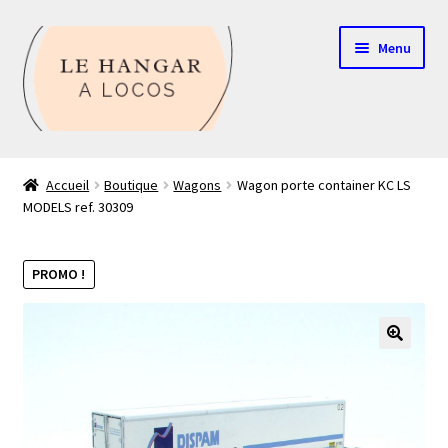
Aller
Aller
Menu
à
au
la
contenu
navigation
Contact
Accueil
Boutique
Wagons
Wagon porte container KC LS
MODELS ref. 30309
Boutique
Mon compte
PROMO !
Echelle HO
🔍
Echelle N
Glossaire