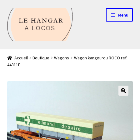
Aller
Aller
Menu
à
au
la
contenu
navigation
Contact
Accueil
Boutique
Wagons
Wagon kangourou ROCO ref.
44311E
Boutique
Mon compte
Echelle HO
🔍
Echelle N
Glossaire