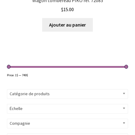
Wagon tombereau PIKO ref. 72083
$
15.00
Ajouter au panier
Price:
1$
—
749$
Catégorie de produits
Échelle
Compagnie