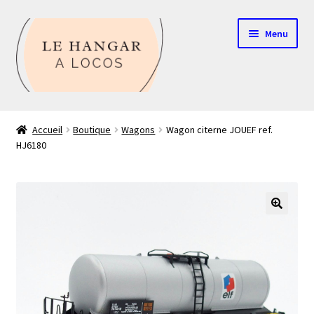
Aller
Aller
Menu
à
au
la
contenu
navigation
Contact
Accueil
Boutique
Wagons
Wagon citerne JOUEF ref.
HJ6180
Boutique
Mon compte
Echelle HO
🔍
Echelle N
Glossaire