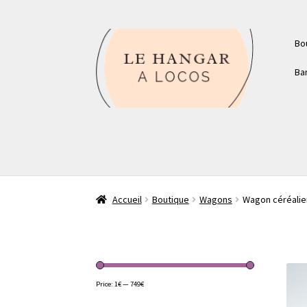
Aller
Aller
Bo
à
au
la
contenu
Ba
navigation
Accueil
Boutique
Wagons
Wagon céréalier
Price:
1€
—
749€