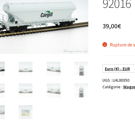
92016
39,00
€
Rupture de 
Euro (€) - EUR
UGS :
LHL00350
Catégorie :
Wago