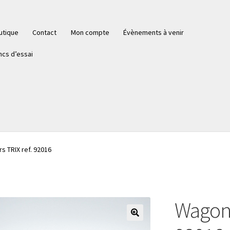
utique
Contact
Mon compte
Évènements à venir
ncs d’essai
s TRIX ref. 92016
Wagon 
🔍