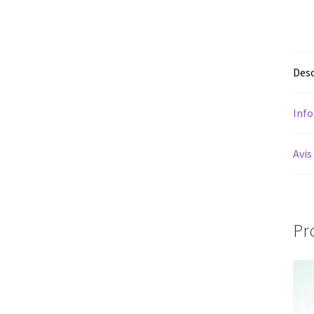
Desc
Inf
Avis
Pr