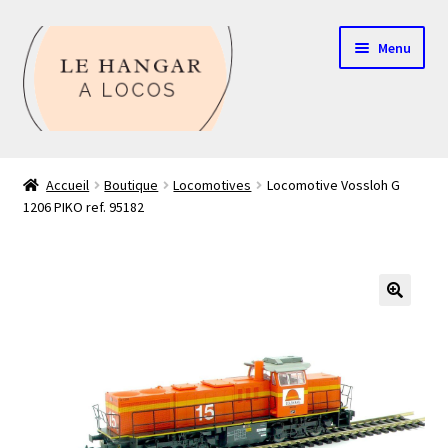
Aller
Aller
Menu
à
au
la
contenu
navigation
Contact
Accueil
Boutique
Locomotives
Locomotive Vossloh G
1206 PIKO ref. 95182
Boutique
Mon compte
Echelle HO
🔍
Echelle N
Glossaire