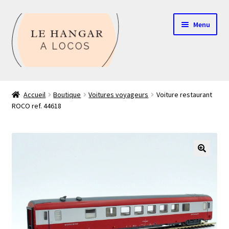
Aller
Aller
Menu
à
au
la
contenu
navigation
Contact
Accueil
Boutique
Voitures voyageurs
Voiture restaurant
ROCO ref. 44618
Boutique
Mon compte
Echelle HO
🔍
Echelle N
Glossaire