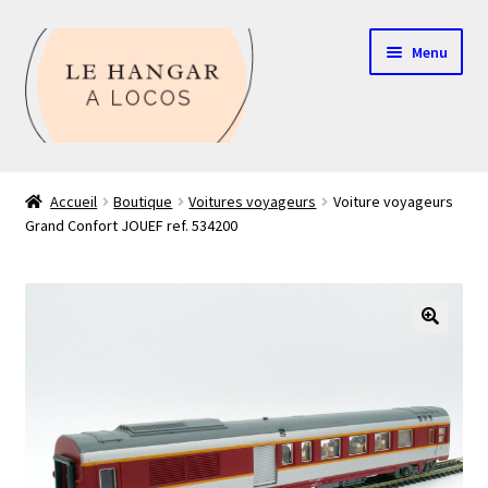
Aller
Aller
Menu
à
au
la
contenu
navigation
Contact
Accueil
Boutique
Voitures voyageurs
Voiture voyageurs
Grand Confort JOUEF ref. 534200
Boutique
Mon compte
Echelle HO
🔍
Echelle N
Glossaire