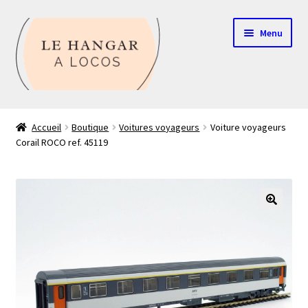
Aller
Aller
Menu
à
au
la
contenu
navigation
Contact
Accueil
Boutique
Voitures voyageurs
Voiture voyageurs
Corail ROCO ref. 45119
Boutique
Mon compte
Echelle HO
🔍
Echelle N
Glossaire