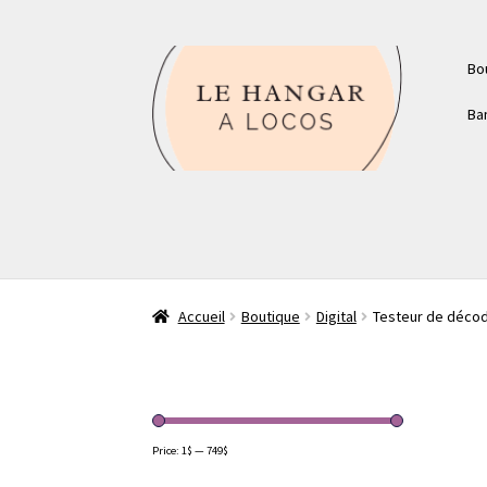
Aller
Aller
Bo
à
au
la
contenu
Ba
navigation
Accueil
Boutique
Digital
Testeur de décod
Price:
1$
—
749$