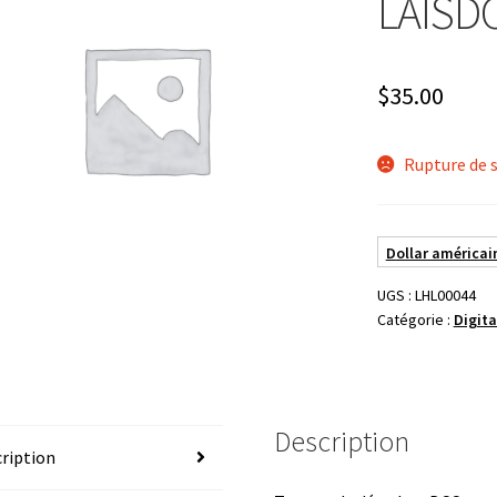
LAISDC
$
35.00
Rupture de 
Dollar américain
UGS :
LHL00044
Catégorie :
Digita
Description
ription