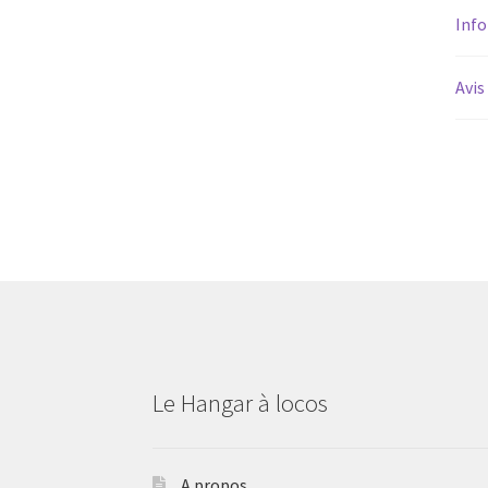
Inf
Avis
Le Hangar à locos
A propos