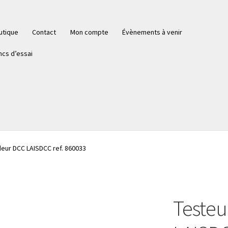
utique
Contact
Mon compte
Évènements à venir
ncs d’essai
eur DCC LAISDCC ref. 860033
Testeu