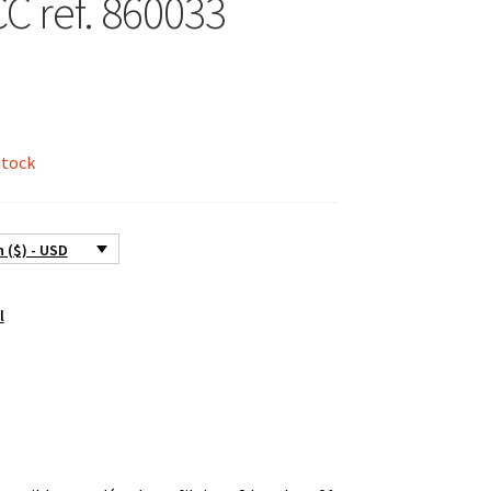
C ref. 860033
stock
 ($) - USD
l