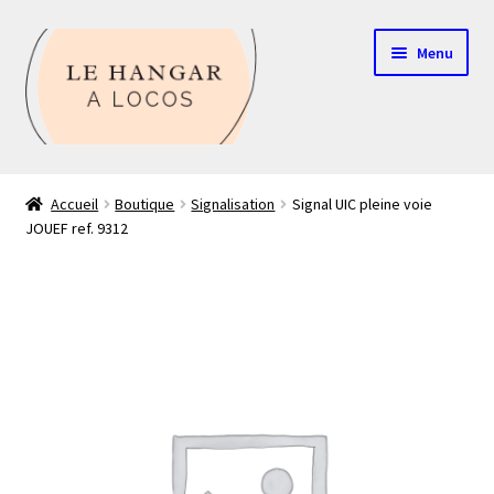
Aller
Aller
Menu
à
au
la
contenu
navigation
Contact
Accueil
Boutique
Signalisation
Signal UIC pleine voie
JOUEF ref. 9312
Boutique
Mon compte
Echelle HO
Echelle N
Glossaire