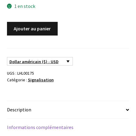
1 en stock
quantité
Ajouter au panier
de
Signal
UIC
pleine
Dollar américain ($) - USD
voie
JOUEF
UGS :
LHL00175
ref.
Catégorie :
Signalisation
9312
Description
Informations complémentaires