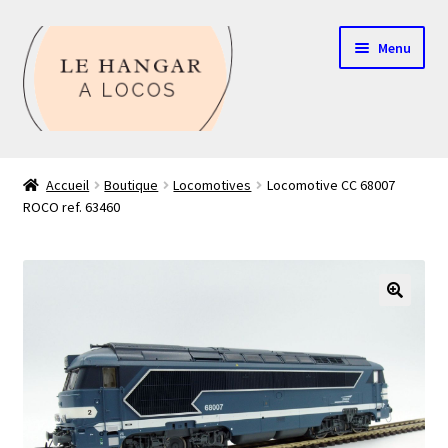
Aller
Aller
Menu
à
au
la
contenu
navigation
Contact
Accueil
Boutique
Locomotives
Locomotive CC 68007
ROCO ref. 63460
Boutique
Mon compte
Echelle HO
🔍
Echelle N
Glossaire