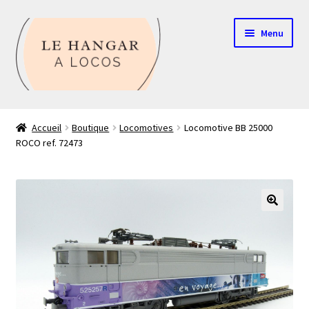
Aller
Aller
Menu
à
au
la
contenu
navigation
Contact
Accueil
Boutique
Locomotives
Locomotive BB 25000
ROCO ref. 72473
Boutique
Mon compte
Echelle HO
🔍
Echelle N
Glossaire