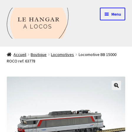
Aller
Aller
Menu
à
au
la
contenu
navigation
Contact
Accueil
Boutique
Locomotives
Locomotive BB 15000
ROCO ref. 63778
Boutique
Mon compte
Echelle HO
🔍
Echelle N
Glossaire