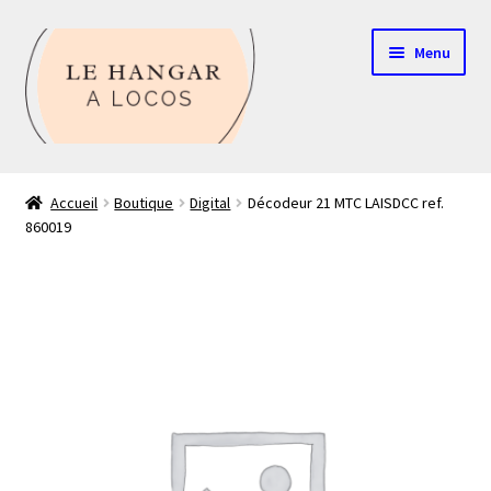
Aller
Aller
Menu
à
au
la
contenu
navigation
Contact
Accueil
Boutique
Digital
Décodeur 21 MTC LAISDCC ref.
860019
Boutique
Mon compte
Echelle HO
Echelle N
Glossaire