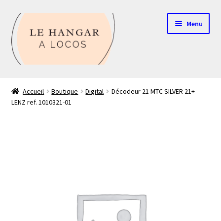
Aller
Aller
Menu
à
au
la
contenu
navigation
Contact
Accueil
Boutique
Digital
Décodeur 21 MTC SILVER 21+
LENZ ref. 1010321-01
Boutique
Mon compte
Echelle HO
Echelle N
Glossaire