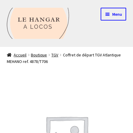
Aller
Aller
Menu
à
au
la
contenu
navigation
Contact
Accueil
Boutique
TGV
Coffret de départ TGV Atlantique
MEHANO ref. 4878/T706
Boutique
Mon compte
Echelle HO
Echelle N
Glossaire