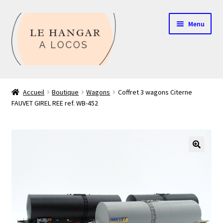
Aller
Aller
Menu
à
au
la
contenu
navigation
Contact
Accueil
Boutique
Wagons
Coffret 3 wagons Citerne
FAUVET GIREL REE ref. WB-452
Boutique
Mon compte
Echelle HO
🔍
Echelle N
Glossaire