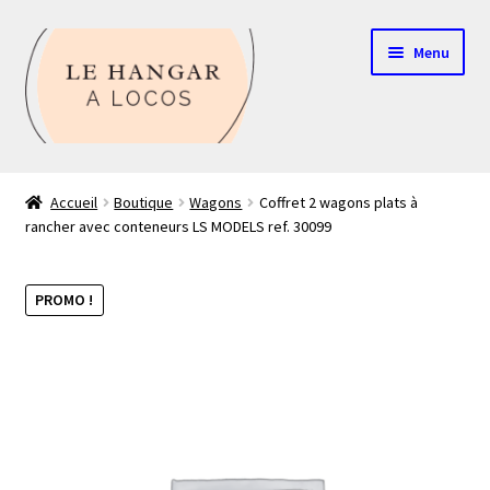
Aller
Aller
Menu
à
au
la
contenu
navigation
Contact
Accueil
Boutique
Wagons
Coffret 2 wagons plats à
rancher avec conteneurs LS MODELS ref. 30099
Boutique
Mon compte
PROMO !
Echelle HO
Echelle N
Glossaire