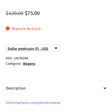
Le
Le
$
120.00
$
75.00
prix
prix
Rupture de stock
initial
actuel
était :
est :
$120.00.
$75.00.
Dollar américain ($) - USD
UGS :
LHL00264
Catégorie :
Wagons
Description
Informations complémentaires