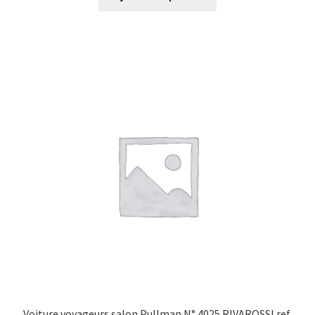
Voiture voyageurs salon Pullman N° 4025 RIVAROSSI ref.